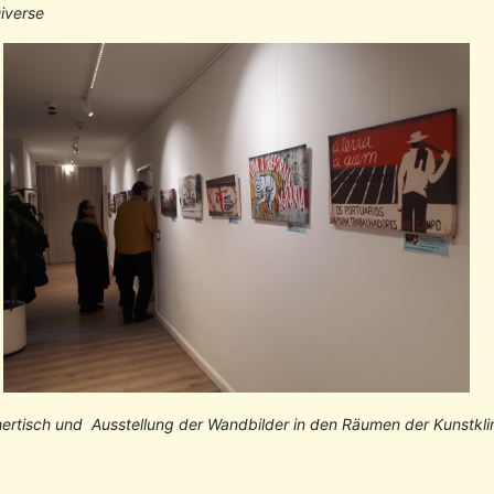
iverse
ertisch und Ausstellung der Wandbilder in den Räumen der Kunstkli
nstaltung mit Chico Fanhais am 22.Mai 2024