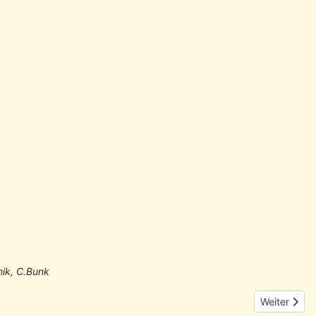
nik, C.Bunk
Nächster Be
Weiter