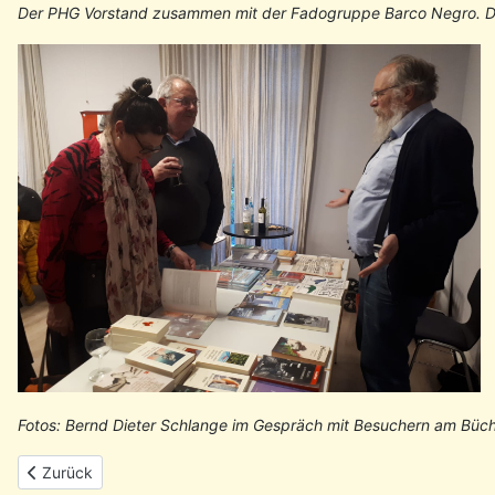
Der PHG Vorstand zusammen mit der Fadogruppe Barco Negro. D
Fotos: Bernd Dieter Schlange im Gespräch mit Besuchern am Büch
Vorheriger Beitrag: Rückblick: 50 Jahre Nelkenrevolution - Vera
Zurück