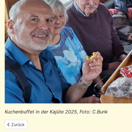
Kuchenbuffet in der Kajüte 2025, Foto: C.Bunk
Vorheriger Beitrag: Lídia Jorge wird 80 – Eine Stimme, die Port
Zurück