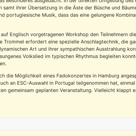
s Besonderes ausgedacht. In der direkten Umgebung des H
n samt ihrer Übersetzung in die Äste der Büsche und Bäum
nd portugiesische Musik, dass das eine gelungene Kombina
rem auf Englisch vorgetragenen Workshop den Teilnehmern d
te Trommel erfordert eine spezielle Anschlagtechnik, die gar
dynamischen Art und ihrer sympathischen Ausstrahlung konnt
ungenes Volkslied im typischen Rhythmus begleiten konnt
en.
 die Möglichkeit eines Fadokonzertes in Hamburg angespro
auch an ESC-Auswahl in Portugal teilgenommen hat, einmal l
sten gemeinsam geplanten Veranstaltung. Vielleicht klappt 
Repsold am 30.9.2025