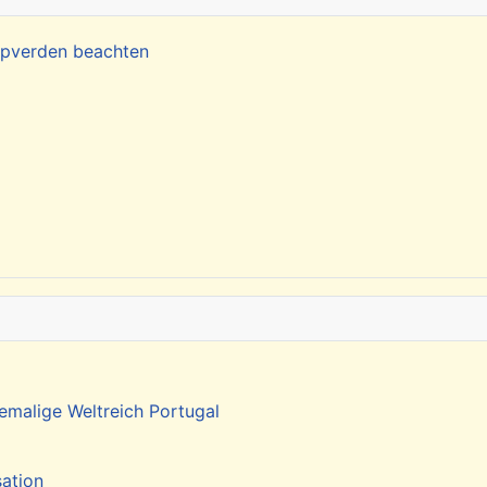
Kapverden beachten
emalige Weltreich Portugal
sation