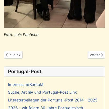
Foto: Luis Pacheco
Vorheriger Beitrag: Rückblick: PHG-Weihnachtsronda am 4.12.25 
Nächster Bei
Zurück
Weiter
Portugal-Post
Impressum/Kontakt
Suche, Archiv und Portugal-Post Link
Literaturbeilagen der Portugal-Post 2014 - 2025
2026 - wir feiern 30 Jahre Portugiesisch-