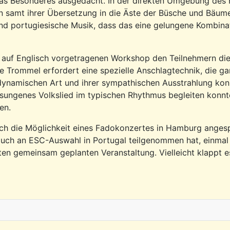
s Besonderes ausgedacht. In der direkten Umgebung des H
n samt ihrer Übersetzung in die Äste der Büsche und Bäum
nd portugiesische Musik, dass das eine gelungene Kombina
rem auf Englisch vorgetragenen Workshop den Teilnehmern d
te Trommel erfordert eine spezielle Anschlagtechnik, die gar
dynamischen Art und ihrer sympathischen Ausstrahlung konnt
ungenes Volkslied im typischen Rhythmus begleiten konnt
en.
 die Möglichkeit eines Fadokonzertes in Hamburg angespro
auch an ESC-Auswahl in Portugal teilgenommen hat, einmal l
sten gemeinsam geplanten Veranstaltung. Vielleicht klappt 
Repsold am 30.9.2025