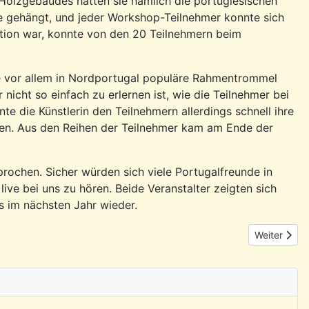
olzgebäudes hatten sie nämlich die portugiesischen
e gehängt, und jeder Workshop-Teilnehmer konnte sich
tion war, konnte von den 20 Teilnehmern beim
ie vor allem in Nordportugal populäre Rahmentrommel
 nicht so einfach zu erlernen ist, wie die Teilnehmer bei
e die Künstlerin den Teilnehmern allerdings schnell ihre
en. Aus den Reihen der Teilnehmer kam am Ende der
chen. Sicher würden sich viele Portugalfreunde in
ive bei uns zu hören. Beide Veranstalter zeigten sich
es im nächsten Jahr wieder.
Nächster Be
Weiter