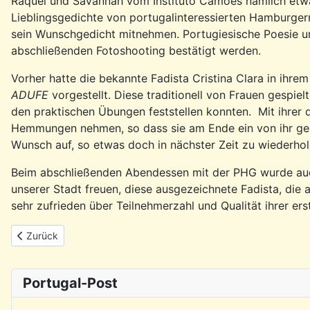
Raquel und Savannah vom Instituto Camões nämlich etwa
Lieblingsgedichte von portugalinteressierten Hamburger
sein Wunschgedicht mitnehmen. Portugiesische Poesie u
abschließenden Fotoshooting bestätigt werden.
Vorher hatte die bekannte Fadista Cristina Clara in ih
ADUFE
vorgestellt. Diese traditionell von Frauen gespiel
den praktischen Übungen feststellen konnten. Mit ihrer 
Hemmungen nehmen, so dass sie am Ende ein von ihr ges
Wunsch auf, so etwas doch in nächster Zeit zu wiederhol
Beim abschließenden Abendessen mit der PHG wurde auch
unserer Stadt freuen, diese ausgezeichnete Fadista, die 
sehr zufrieden über Teilnehmerzahl und Qualität ihrer er
Vorheriger Beitrag: Rückblick: Ausfahrt mit dem Löschboot MS 
Zurück
Portugal-Post