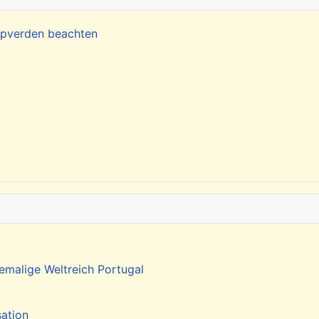
Kapverden beachten
emalige Weltreich Portugal
sation