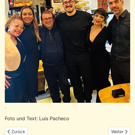
.
Foto und Text: Luis Pacheco
Vorheriger Beitrag: Rückblick: Feier zum 25. April in Hamburg-H
Nächster Be
Zurück
Weiter