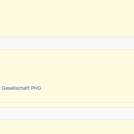
 in Hamburg
e Gesellschaft PHG